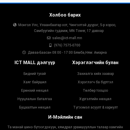
Холбоо барих
Монгол Улс, Улаанбаатар хот, Чингэлтэй дүүрэг, 5-р хороо,
Самбуугийн гудамж, MN Tower, 17 давхар
sales@ict-mall.mn
(976) 7575-0700
Даваа-Баасан 08:00 - 17:00 Бямба,Ням: Амарна
ICT MALL дэлгүүр
Хэрэглэгчийн булан
Бидний тухай
Захиалга хийх заавар
Хаяг байршил
Хэрэглэгч ба бүртгэл
Ерөнхий нөхцөл
Төлбөр тооцоо
Нууцлалын баталгаа
Хүргэлтийн нөхцөл
Буцаалтын нөхцөл
Түгээмэл асуулт & хариулт
И-Мэйлийн сан
Та манай шинэ бүтээгдэхүүн, хямдрал урамшууллын талаар хамгийн