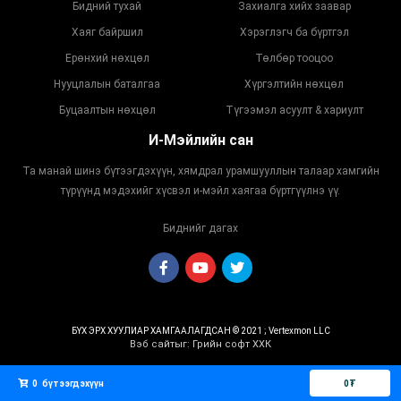
Бидний тухай
Захиалга хийх заавар
Хаяг байршил
Хэрэглэгч ба бүртгэл
Ерөнхий нөхцөл
Төлбөр тооцоо
Нууцлалын баталгаа
Хүргэлтийн нөхцөл
Буцаалтын нөхцөл
Түгээмэл асуулт & хариулт
И-Мэйлийн сан
Та манай шинэ бүтээгдэхүүн, хямдрал урамшууллын талаар хамгийн
түрүүнд мэдэхийг хүсвэл и-мэйл хаягаа бүртгүүлнэ үү.
Биднийг дагах
БҮХ ЭРХ ХУУЛИАР ХАМГААЛАГДСАН © 2021 ; Vertexmon LLC
Вэб сайт
ыг:
Грийн софт ХХК
Дуудлагын төв
0
бүтээгдэхүүн
0
₮