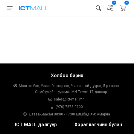
0
0
Холбоо барих
Монгол Улс, Улаанбаатар хот, Чингэлтэй дүүрэг, 5-р хороо,
Самбуугийн гудамж, MN Tower, 17 давхар
sales@ict-mall.mn
(976) 7575-0700
Даваа-Баасан 08:00 - 17:00 Бямба,Ням: Амарна
ICT MALL дэлгүүр
Хэрэглэгчийн булан