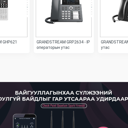
 GHP621
GRANDSTREAM GRP2634 - IP
GRANDSTREAM
операторын утас
утас