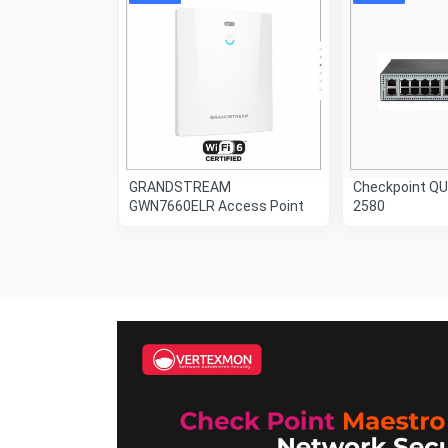
QUANTUM
GRANDSTREAM
Checkpoint Q
R
GWN7660ELR Access Point
2580