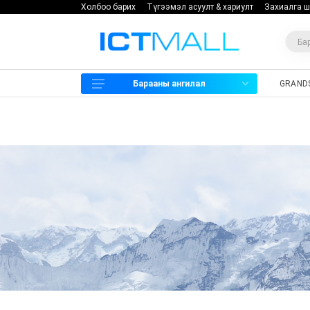
Холбоо барих
Түгээмэл асуулт & хариулт
Захиалга ш
Барааны ангилал
GRAND
Харилцаа холбоо
Хяналтын камер
Нэвтрэх систем
Мэдээллийн аюулгүй байдал
Хадгалах төхөөрөмж
Программ хангамж