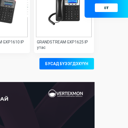
0
₮
 GXP1610 IP
GRANDSTREAM GXP1625 IP
утас
БУСАД БҮЭЭГДЭХҮҮН