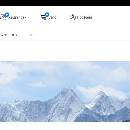
0
0
Хадгалсан
Cагс
Профайл
SYNOLOGY
VT