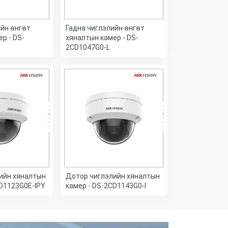
ийн өнгөт
Гадна чиглэлийн өнгөт
р - DS-
хяналтын камер - DS-
2CD1047G0-L
ийн хяналтын
Дотор чиглэлийн хяналтын
CD1123G0E-IPY
камер - DS-2CD1143G0-I