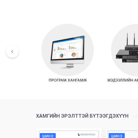
ХАМГИЙН ЭРЭЛТТЭЙ БҮТЭЭГДЭХҮҮН
ШИНЭ
ШИНЭ