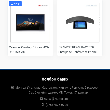
ШИНЭ
Ухаалаг Самбар 65 инч - DS-
GRANDSTREAM GAC2570
D5B65RB/C
Enterprise Conference Phone
Холбоо барих
Монгол Улс, Улаанбаатар хот, Чингэлтэй дүүрэг, 5-р хороо,
Самбуугийн гудамж, MN Tower, 17 давхар
sales@ict-mall.mn
(976) 7575-0700