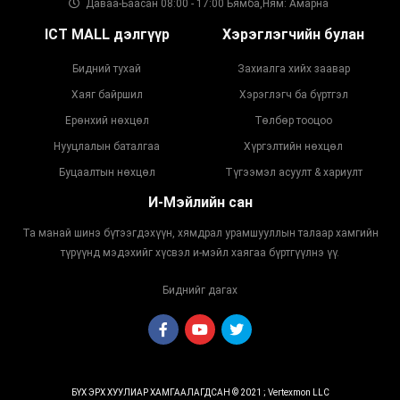
Даваа-Баасан 08:00 - 17:00 Бямба,Ням: Амарна
ICT MALL дэлгүүр
Хэрэглэгчийн булан
Бидний тухай
Захиалга хийх заавар
Хаяг байршил
Хэрэглэгч ба бүртгэл
Ерөнхий нөхцөл
Төлбөр тооцоо
Нууцлалын баталгаа
Хүргэлтийн нөхцөл
Буцаалтын нөхцөл
Түгээмэл асуулт & хариулт
И-Мэйлийн сан
Та манай шинэ бүтээгдэхүүн, хямдрал урамшууллын талаар хамгийн
түрүүнд мэдэхийг хүсвэл и-мэйл хаягаа бүртгүүлнэ үү.
Биднийг дагах
БҮХ ЭРХ ХУУЛИАР ХАМГААЛАГДСАН © 2021 ; Vertexmon LLC