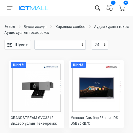
0
0
Эхлэл
Бүтээгдэхүүн
Харилцаа холбоо
Аудио хурлын төхөөр
Аудио хурлын төхөөрөмж
Шүүлт
ШИНЭ
ШИНЭ
GRANDSTREAM GVC3212
Ухаалаг Самбар 86 инч - DS-
Видео Хурлын Төхөөрөмж
D5B86RB/C