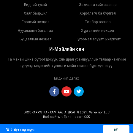
Бидний тухай
Захиалга хийх заавар
Хаяг байршил
Хэрэглэгч ба бүртгэл
Ерөнхий нөхцөл
Төлбөр тооцоо
Нууцлалын баталгаа
Хүргэлтийн нөхцөл
Буцаалтын нөхцөл
Түгээмэл асуулт & хариулт
И-Мэйлийн сан
Та манай шинэ бүтээгдэхүүн, хямдрал урамшууллын талаар хамгийн
түрүүнд мэдэхийг хүсвэл и-мэйл хаягаа бүртгүүлнэ үү.
Биднийг дагах
БҮХ ЭРХ ХУУЛИАР ХАМГААЛАГДСАН © 2021 ; Vertexmon LLC
Вэб сайт
ыг:
Грийн софт ХХК
Дуудлагын төв
0
бүтээгдэхүүн
0
₮