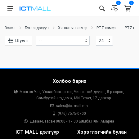
0
0
Эхлэл
Бүтээгдэхүүн
Хяналтын камер
PTZ камер
PTZ ка
Шүүлт
Холбоо барих
Монгол Улс, Улаанбаатар хот, Чингэлтэй дүүрэг, 5-р хороо,
Самбуугийн гудамж, MN Tower, 17 давхар
sales@ict-mall.mn
(976) 7575-0700
Даваа-Баасан 08:00 - 17:00 Бямба,Ням: Амарна
ICT MALL дэлгүүр
Хэрэглэгчийн булан