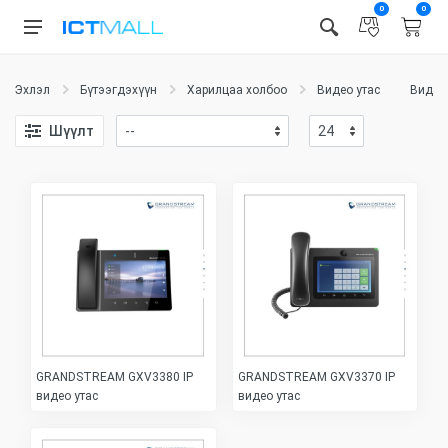
0
0
Эхлэл
Бүтээгдэхүүн
Харилцаа холбоо
Видео утас
Видео 
Шүүлт
GRANDSTREAM GXV3380 IP
GRANDSTREAM GXV3370 IP
видео утас
видео утас