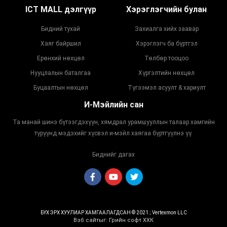
ICT MALL дэлгүүр
Хэрэглэгчийн булан
Бидний тухай
Захиалга хийх заавар
Хаяг байршил
Хэрэглэгч ба бүртгэл
Ерөнхий нөхцөл
Төлбөр тооцоо
Нууцлалын баталгаа
Хүргэлтийн нөхцөл
Буцаалтын нөхцөл
Түгээмэл асуулт & хариулт
И-Мэйлийн сан
Та манай шинэ бүтээгдэхүүн, хямдрал урамшууллын талаар хамгийн
түрүүнд мэдэхийг хүсвэл и-мэйл хаягаа бүртгүүлнэ үү.
Биднийг дагах
БҮХ ЭРХ ХУУЛИАР ХАМГААЛАГДСАН © 2021 ; Vertexmon LLC
Вэб сайт
ыг:
Грийн софт ХХК