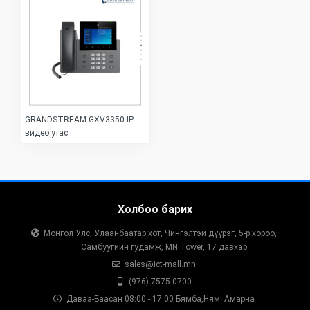
GRANDSTREAM GXV3350 IP
видео утас
Холбоо барих
Монгол Улс, Улаанбаатар хот, Чингэлтэй дүүрэг, 5-р хороо,
Самбуугийн гудамж, MN Tower, 17 давхар
sales@ict-mall.mn
(976) 7575-0700
Даваа-Баасан 08:00 - 17:00 Бямба,Ням: Амарна