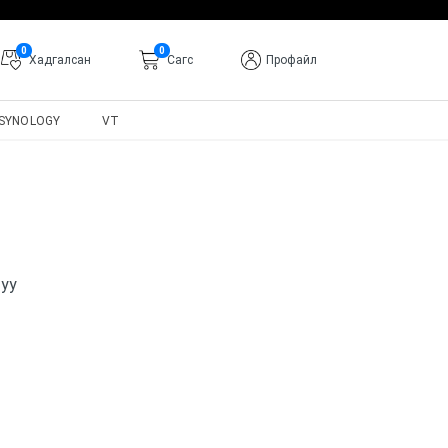
0
0
Хадгалсан
Cагс
Профайл
SYNOLOGY
VT
 уу