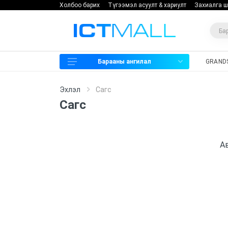
Холбоо барих
Түгээмэл асуулт & хариулт
Захиалга ш
Барааны ангилал
GRAND
Харилцаа холбоо
Эхлэл
Сагс
Хяналтын камер
Сагс
Нэвтрэх систем
Мэдээллийн аюулгүй байдал
Ав
Хадгалах төхөөрөмж
Программ хангамж