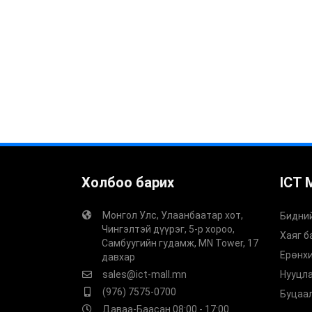
Холбоо барих
ICT 
Монгол Улс, Улаанбаатар хот,
Бидний
Чингэлтэй дүүрэг, 5-р хороо,
Хаяг 
Самбуугийн гудамж, MN Tower, 17
Ерөнх
давхар
sales@ict-mall.mn
Нууцл
(976) 7575-0700
Буцаа
Даваа-Баасан 08:00 - 17:00