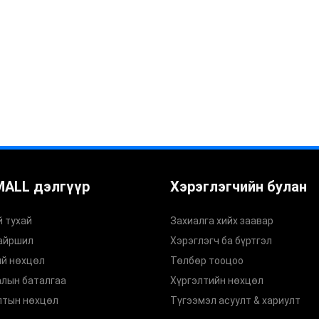
MALL дэлгүүр
Хэрэглэгчийн булан
 тухай
Захиалга хийх заавар
байршил
Хэрэглэгч ба бүртгэл
ий нөхцөл
Төлбөр тооцоо
алын баталгаа
Хүргэлтийн нөхцөл
лтын нөхцөл
Түгээмэл асуулт & хариулт