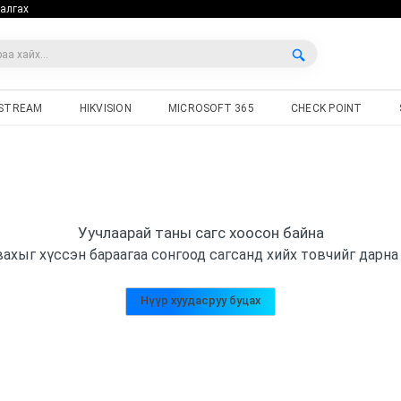
алгах
STREAM
HIKVISION
MICROSOFT 365
CHECK POINT
Уучлаарай таны сагс хоосон байна
ахыг хүссэн бараагаа сонгоод сагсанд хийх товчийг дарна
Нүүр хуудасруу буцах