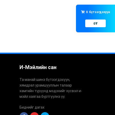
0
бүтээгдэхүүн
0
₮
И-Мэйлийн сан
Та манай шинэ бүтээгдэхүүн,
хямдрал урамшууллын талаар
хамгийн түрүүнд мэдэхийг хүсвэл и-
мэйл хаягаа бүртгүүлнэ үү.
Биднийг дагах