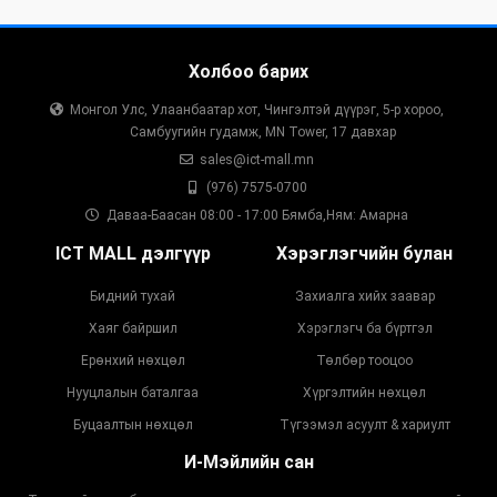
Холбоо барих
Монгол Улс, Улаанбаатар хот, Чингэлтэй дүүрэг, 5-р хороо,
Самбуугийн гудамж, MN Tower, 17 давхар
sales@ict-mall.mn
(976) 7575-0700
Даваа-Баасан 08:00 - 17:00 Бямба,Ням: Амарна
ICT MALL дэлгүүр
Хэрэглэгчийн булан
Бидний тухай
Захиалга хийх заавар
Хаяг байршил
Хэрэглэгч ба бүртгэл
Ерөнхий нөхцөл
Төлбөр тооцоо
Нууцлалын баталгаа
Хүргэлтийн нөхцөл
Буцаалтын нөхцөл
Түгээмэл асуулт & хариулт
И-Мэйлийн сан