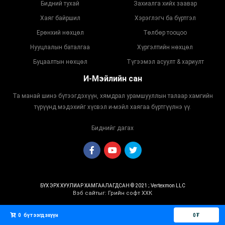
Бидний тухай
Захиалга хийх заавар
Хаяг байршил
Хэрэглэгч ба бүртгэл
Ерөнхий нөхцөл
Төлбөр тооцоо
Нууцлалын баталгаа
Хүргэлтийн нөхцөл
Буцаалтын нөхцөл
Түгээмэл асуулт & хариулт
И-Мэйлийн сан
Та манай шинэ бүтээгдэхүүн, хямдрал урамшууллын талаар хамгийн
түрүүнд мэдэхийг хүсвэл и-мэйл хаягаа бүртгүүлнэ үү.
Биднийг дагах
БҮХ ЭРХ ХУУЛИАР ХАМГААЛАГДСАН © 2021 ; Vertexmon LLC
Вэб сайт
ыг:
Грийн софт ХХК
Дуудлагын төв
0
бүтээгдэхүүн
0
₮