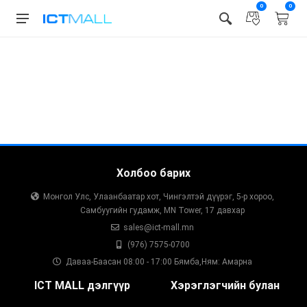
0
0
Холбоо барих
Монгол Улс, Улаанбаатар хот, Чингэлтэй дүүрэг, 5-р хороо,
Самбуугийн гудамж, MN Tower, 17 давхар
sales@ict-mall.mn
(976) 7575-0700
Даваа-Баасан 08:00 - 17:00 Бямба,Ням: Амарна
ICT MALL дэлгүүр
Хэрэглэгчийн булан