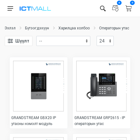
0
0
Эхлэл
Бүтээгдэхүүн
Харилцаа холбоо
Операторын утас
Шүүлт
GRANDSTREAM GBX20 IP
GRANDSTREAM GRP2615 - IP
утасны нэмэлт модуль
операторын утас