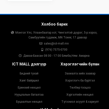
Холбоо барих
Монгол Улс, Улаанбаатар хот, Чингэлтэй дүүрэг, 5-р хороо,
Самбуугийн гудамж, MN Tower, 17 давхар
sales@ict-mall.mn
(976) 7575-0700
Даваа-Баасан 08:00 - 17:00 Бямба,Ням: Амарна
ICT MALL дэлгүүр
Хэрэглэгчийн булан
Бидний тухай
Захиалга хийх заавар
Хаяг байршил
Хэрэглэгч ба бүртгэл
Ерөнхий нөхцөл
Төлбөр тооцоо
Нууцлалын баталгаа
Хүргэлтийн нөхцөл
Буцаалтын нөхцөл
Түгээмэл асуулт & хариулт