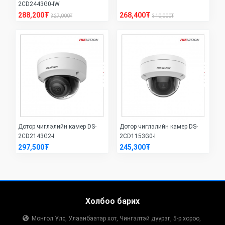
2CD2443G0-IW
288,200₮
268,400₮
327,000₮
310,000₮
Дотор чиглэлийн камер DS-
Дотор чиглэлийн камер DS-
2CD2143G2-I
2CD1153G0-I
297,500₮
245,300₮
Холбоо барих
Монгол Улс, Улаанбаатар хот, Чингэлтэй дүүрэг, 5-р хороо,