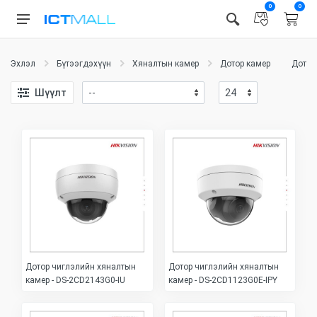
0
0
Эхлэл
Бүтээгдэхүүн
Хяналтын камер
Дотор камер
Дотор
Шүүлт
Дотор чиглэлийн хяналтын
Дотор чиглэлийн хяналтын
камер - DS-2CD2143G0-IU
камер - DS-2CD1123G0E-IPY