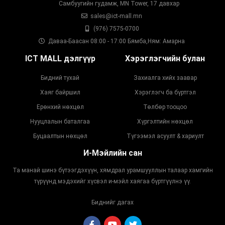
Самбуугийн гудамж, MN Tower, 17 давхар
sales@ict-mall.mn
(976) 7575-0700
Даваа-Баасан 08:00 - 17:00 Бямба,Ням: Амарна
ICT MALL дэлгүүр
Хэрэглэгчийн булан
Бидний тухай
Захиалга хийх заавар
Хаяг байршил
Хэрэглэгч ба бүртгэл
Ерөнхий нөхцөл
Төлбөр тооцоо
Нууцлалын баталгаа
Хүргэлтийн нөхцөл
Буцаалтын нөхцөл
Түгээмэл асуулт & хариулт
И-Мэйлийн сан
Та манай шинэ бүтээгдэхүүн, хямдрал урамшууллын талаар хамгийн
түрүүнд мэдэхийг хүсвэл и-мэйл хаягаа бүртгүүлнэ үү.
Биднийг дагах