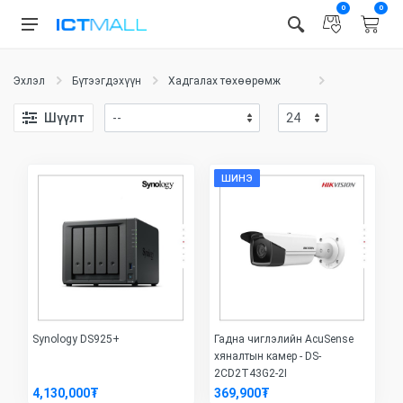
0
0
Эхлэл
Бүтээгдэхүүн
Хадгалах төхөөрөмж
Шүүлт
ШИНЭ
Synology DS925+
Гадна чиглэлийн AcuSense
хяналтын камер - DS-
2CD2T43G2-2I
4,130,000₮
369,900₮