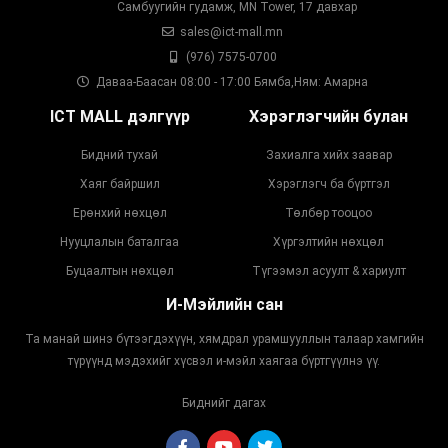
Самбуугийн гудамж, MN Tower, 17 давхар
sales@ict-mall.mn
(976) 7575-0700
Даваа-Баасан 08:00 - 17:00 Бямба,Ням: Амарна
ICT MALL дэлгүүр
Хэрэглэгчийн булан
Бидний тухай
Захиалга хийх заавар
Хаяг байршил
Хэрэглэгч ба бүртгэл
Ерөнхий нөхцөл
Төлбөр тооцоо
Нууцлалын баталгаа
Хүргэлтийн нөхцөл
Буцаалтын нөхцөл
Түгээмэл асуулт & хариулт
И-Мэйлийн сан
Та манай шинэ бүтээгдэхүүн, хямдрал урамшууллын талаар хамгийн
түрүүнд мэдэхийг хүсвэл и-мэйл хаягаа бүртгүүлнэ үү.
Биднийг дагах