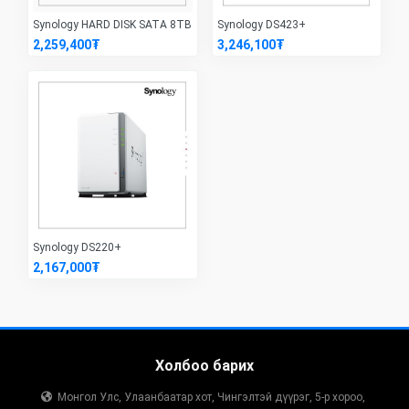
Synology HARD DISK SATA 8TB
Synology DS423+
2,259,400₮
3,246,100₮
Synology DS220+
2,167,000₮
Холбоо барих
Монгол Улс, Улаанбаатар хот, Чингэлтэй дүүрэг, 5-р хороо,