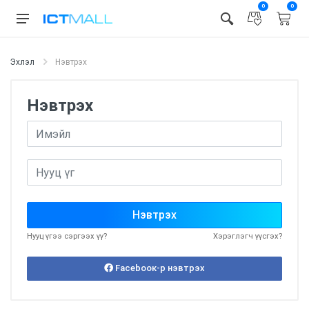
0
0
Эхлэл
Нэвтрэх
Нэвтрэх
Нэвтрэх
Нууц үгээ сэргээх үү?
Хэрэглэгч үүсгэх?
Facebooк-р нэвтрэх