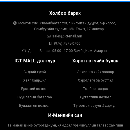
Холбоо барих
Монгол Улс, Улаанбаатар хот, Чингэлтэй дүүрэг, 5-р хороо,
Самбуугийн гудамж, MN Tower, 17 давхар
sales@ict-mall.mn
(976) 7575-0700
Даваа-Баасан 08:00 - 17:00 Бямба,Ням: Амарна
ICT MALL дэлгүүр
Хэрэглэгчийн булан
Бидний тухай
Захиалга хийх заавар
Хаяг байршил
Хэрэглэгч ба бүртгэл
Ерөнхий нөхцөл
Төлбөр тооцоо
Нууцлалын баталгаа
Хүргэлтийн нөхцөл
Буцаалтын нөхцөл
Түгээмэл асуулт & хариулт
И-Мэйлийн сан
Та манай шинэ бүтээгдэхүүн, хямдрал урамшууллын талаар хамгийн