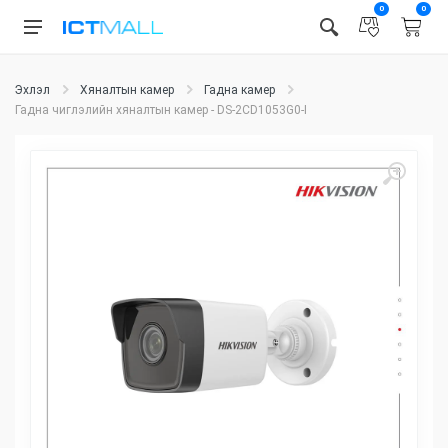
0
0
Эхлэл
Хяналтын камер
Гадна камер
Гадна чиглэлийн хяналтын камер - DS-2CD1053G0-I