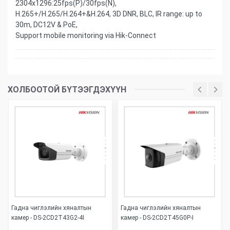
2304x1296:25fps(P)/30fps(N),
H.265+/H.265/H.264+&H.264, 3D DNR, BLC, IR range: up to
30m, DC12V & PoE,
Support mobile monitoring via Hik-Connect
ХОЛБООТОЙ БҮТЭЭГДЭХҮҮН
Гадна чиглэлийн хяналтын
Гадна чиглэлийн хяналтын
камер - DS-2CD2T43G2-4I
камер - DS-2CD2T45G0P-I