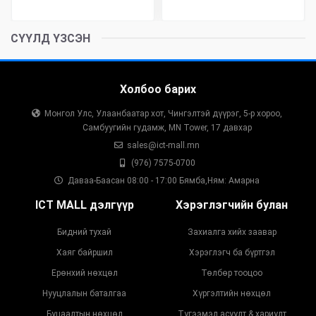
СҮҮЛД ҮЗСЭН
Холбоо барих
Монгол Улс, Улаанбаатар хот, Чингэлтэй дүүрэг, 5-р хороо,
Самбуугийн гудамж, MN Tower, 17 давхар
sales@ict-mall.mn
(976) 7575-0700
Даваа-Баасан 08:00 - 17:00 Бямба,Ням: Амарна
ICT MALL дэлгүүр
Хэрэглэгчийн булан
Бидний тухай
Захиалга хийх заавар
Хаяг байршил
Хэрэглэгч ба бүртгэл
Ерөнхий нөхцөл
Төлбөр тооцоо
Нууцлалын баталгаа
Хүргэлтийн нөхцөл
Буцаалтын нөхцөл
Түгээмэл асуулт & хариулт