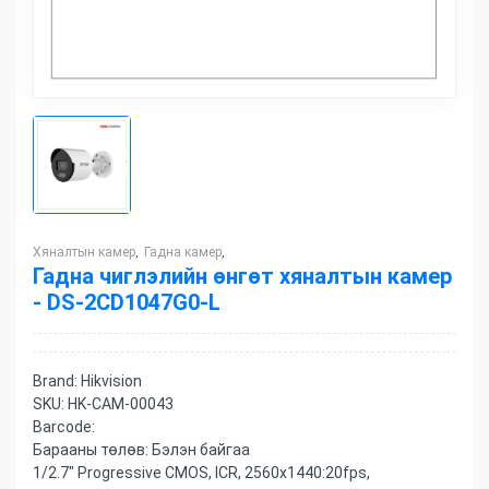
Хяналтын камер
Гадна камер
,
,
Гадна чиглэлийн өнгөт хяналтын камер
- DS-2CD1047G0-L
Brand:
Hikvision
SKU:
HK-CAM-00043
Barcode:
Барааны төлөв:
Бэлэн байгаа
1/2.7" Progressive CMOS, ICR, 2560x1440:20fps,