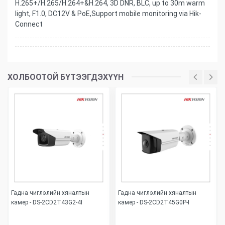
H.265+/H.265/H.264+&H.264, 3D DNR, BLC, up to 30m warm
light, F1.0, DC12V & PoE,Support mobile monitoring via Hik-
Connect
ХОЛБООТОЙ БҮТЭЭГДЭХҮҮН
Гадна чиглэлийн хяналтын
Гадна чиглэлийн хяналтын
камер - DS-2CD2T43G2-4I
камер - DS-2CD2T45G0P-I