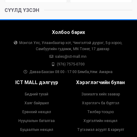
СҮҮЛД ҮЗСЭН
Холбоо барих
Монгол Улс, Улаанбаатар хот, Чингэлтэй дүүрэг, 5-р хороо,
Самбуугийн гудамж, MN Tower, 17 давхар
sales@ict-mall.mn
(976) 7575-0700
Даваа-Баасан 08:00 - 17:00 Бямба,Ням: Амарна
ICT MALL дэлгүүр
Хэрэглэгчийн булан
Бидний тухай
Захиалга хийх заавар
Хаяг байршил
Хэрэглэгч ба бүртгэл
Ерөнхий нөхцөл
Төлбөр тооцоо
Нууцлалын баталгаа
Хүргэлтийн нөхцөл
Буцаалтын нөхцөл
Түгээмэл асуулт & хариулт