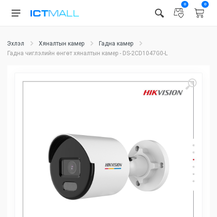
0
0
Эхлэл
Хяналтын камер
Гадна камер
Гадна чиглэлийн өнгөт хяналтын камер - DS-2CD1047G0-L