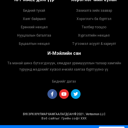
Бидний тухай
Захиалга хийх заавар
Хаяг байршил
Хэрэглэгч ба бүртгэл
Ерөнхий нөхцөл
Төлбөр тооцоо
Нууцлалын баталгаа
Хүргэлтийн нөхцөл
Буцаалтын нөхцөл
Түгээмэл асуулт & хариулт
И-Мэйлийн сан
Та манай шинэ бүтээгдэхүүн, хямдрал урамшууллын талаар хамгийн
түрүүнд мэдэхийг хүсвэл и-мэйл хаягаа бүртгүүлнэ үү.
Биднийг дагах
БҮХ ЭРХ ХУУЛИАР ХАМГААЛАГДСАН © 2021 ; Vertexmon LLC
Вэб сайт
ыг:
Грийн софт ХХК
Дуудлагын төв