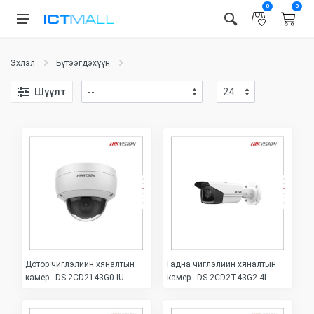
0
0
Эхлэл
Бүтээгдэхүүн
Шүүлт
Дотор чиглэлийн хяналтын
Гадна чиглэлийн хяналтын
камер - DS-2CD2143G0-IU
камер - DS-2CD2T43G2-4I