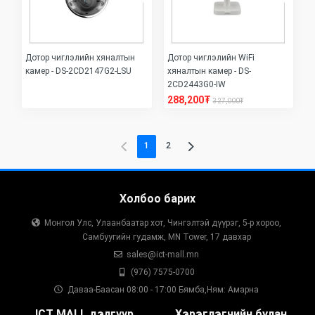
Дотор чиглэлийн хяналтын
Дотор чиглэлийн WiFi
камер - DS-2CD2147G2-LSU
хяналтын камер - DS-
2CD2443G0-IW
288,200₮
327,000₮
1
2
Холбоо барих
Монгол Улс, Улаанбаатар хот, Чингэлтэй дүүрэг, 5-р хороо,
Самбуугийн гудамж, MN Tower, 17 давхар
sales@ict-mall.mn
(976) 7575-0700
Даваа-Баасан 08:00 - 17:00 Бямба,Ням: Амарна
ICT MALL дэлгүүр
Хэрэглэгчийн булан