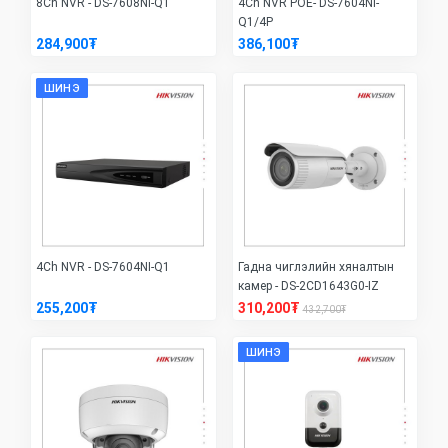
8Ch NVR - DS-7608NI-Q1
4Ch NVR POE- DS-7604NI-
Q1/4P
284,900₮
386,100₮
ШИНЭ
4Ch NVR - DS-7604NI-Q1
Гадна чиглэлийн хяналтын
камер - DS-2CD1643G0-IZ
255,200₮
310,200₮
432,700₮
ШИНЭ