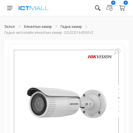
0
0
Эхлэл
Хяналтын камер
Гадна камер
Гадна чиглэлийн хяналтын камер - DS-2CD1643G0-IZ