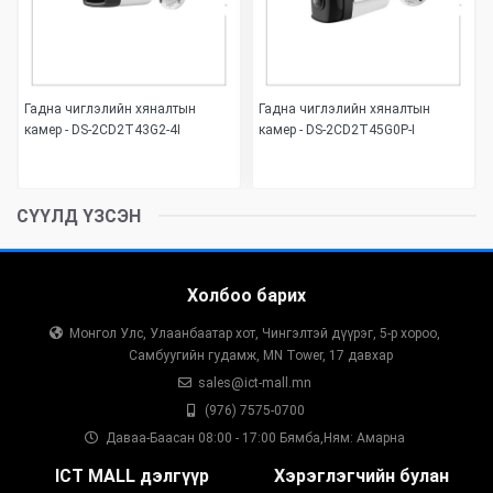
Гадна чиглэлийн хяналтын
Гадна чиглэлийн хяналтын
камер - DS-2CD2T43G2-4I
камер - DS-2CD2T45G0P-I
СҮҮЛД ҮЗСЭН
Холбоо барих
Монгол Улс, Улаанбаатар хот, Чингэлтэй дүүрэг, 5-р хороо,
Самбуугийн гудамж, MN Tower, 17 давхар
sales@ict-mall.mn
(976) 7575-0700
Даваа-Баасан 08:00 - 17:00 Бямба,Ням: Амарна
ICT MALL дэлгүүр
Хэрэглэгчийн булан