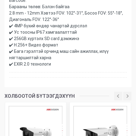
Barcode:
Барааны төлөв:
Бэлэн байгаа
2.8 mm - 12mm Хэвтээ FOV: 102°-31°, Босоо FOV: 55°-18°,
Диагональ FOV: 122°-36°
✔️ 4MP бүхий өндөр чанартай дүрслэл
✔️ Ус тоосны IP67 хамгаалалттай
✔️ 256GB хүртэлх SD card дэмжинэ
✔️ H.256+ Видео формат
✔️ Бага гэрэлтэй орчинд маш сайн ажиллах, илүү
нягтаршилтай харна
✔️ EXIR 2.0 технологи
ХОЛБООТОЙ БҮТЭЭГДЭХҮҮН