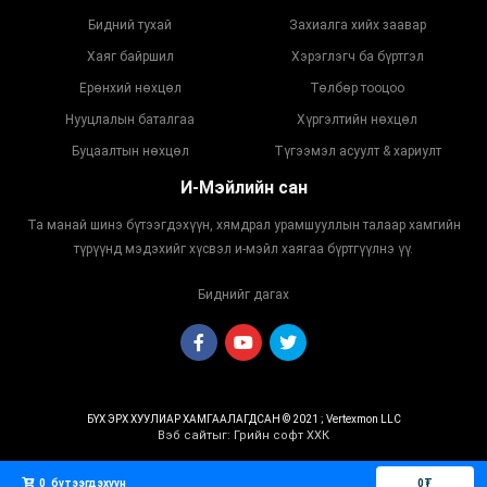
Бидний тухай
Захиалга хийх заавар
Хаяг байршил
Хэрэглэгч ба бүртгэл
Ерөнхий нөхцөл
Төлбөр тооцоо
Нууцлалын баталгаа
Хүргэлтийн нөхцөл
Буцаалтын нөхцөл
Түгээмэл асуулт & хариулт
И-Мэйлийн сан
Та манай шинэ бүтээгдэхүүн, хямдрал урамшууллын талаар хамгийн
түрүүнд мэдэхийг хүсвэл и-мэйл хаягаа бүртгүүлнэ үү.
Биднийг дагах
БҮХ ЭРХ ХУУЛИАР ХАМГААЛАГДСАН © 2021 ; Vertexmon LLC
Вэб сайт
ыг:
Грийн софт ХХК
Дуудлагын төв
0
бүтээгдэхүүн
0
₮