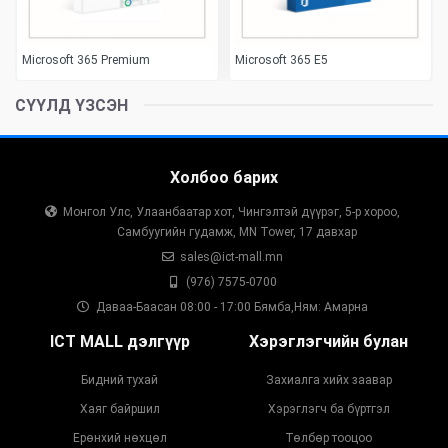
Microsoft 365 Premium
Microsoft 365 E5
СҮҮЛД ҮЗСЭН
Холбоо барих
Монгол Улс, Улаанбаатар хот, Чингэлтэй дүүрэг, 5-р хороо,
Самбуугийн гудамж, MN Tower, 17 давхар
sales@ict-mall.mn
(976) 7575-0700
Даваа-Баасан 08:00 - 17:00 Бямба,Ням: Амарна
ICT MALL дэлгүүр
Хэрэглэгчийн булан
Бидний тухай
Захиалга хийх заавар
Хаяг байршил
Хэрэглэгч ба бүртгэл
Ерөнхий нөхцөл
Төлбөр тооцоо