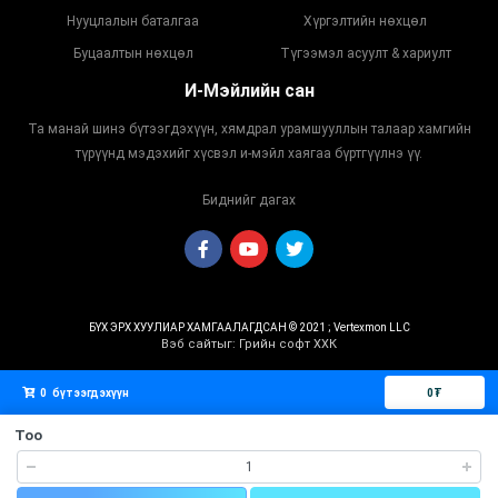
Нууцлалын баталгаа
Хүргэлтийн нөхцөл
Буцаалтын нөхцөл
Түгээмэл асуулт & хариулт
И-Мэйлийн сан
Та манай шинэ бүтээгдэхүүн, хямдрал урамшууллын талаар хамгийн
түрүүнд мэдэхийг хүсвэл и-мэйл хаягаа бүртгүүлнэ үү.
Биднийг дагах
БҮХ ЭРХ ХУУЛИАР ХАМГААЛАГДСАН © 2021 ; Vertexmon LLC
Вэб сайт
ыг:
Грийн софт ХХК
Дуудлагын төв
0
бүтээгдэхүүн
0
₮
Тоо