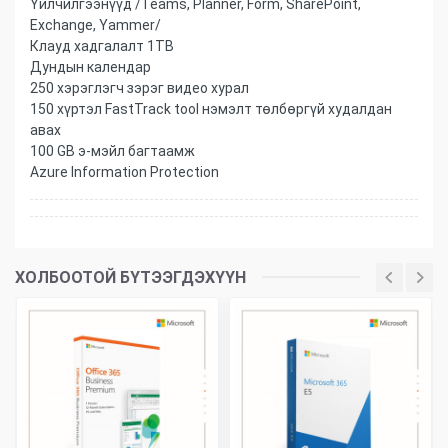
Үйлчилгээнүүд /Teams, Planner, Form, SharePoint,
Exchange, Yammer/
Клауд хадгалалт 1TB
Дундын календар
250 хэрэглэгч зэрэг видео хурал
150 хүртэл FastTrack tool нэмэлт төлбөргүй худалдан
авах
100 GB э-мэйл багтаамж
Azure Information Protection
ХОЛБООТОЙ БҮТЭЭГДЭХҮҮН