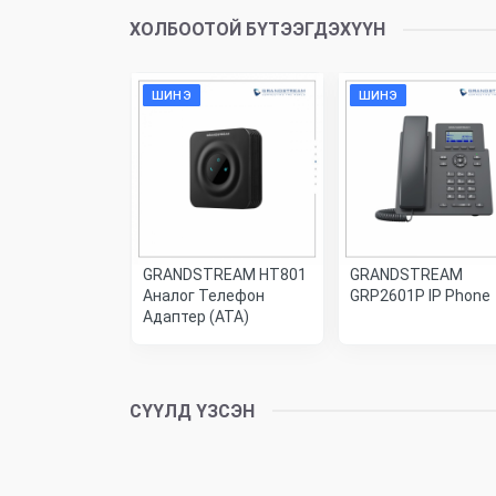
ХОЛБООТОЙ БҮТЭЭГДЭХҮҮН
ШИНЭ
ШИНЭ
TREAM
GRANDSTREAM HT801
GRANDSTREAM
 IP
Аналог Телефон
GRP2601P IP Phone
рын утас
Адаптер (ATA)
СҮҮЛД ҮЗСЭН