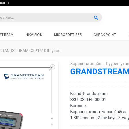
алгах
STREAM
HIKVISION
MICROSOFT 365
CHECK POINT
GRANDSTREAM GXP1610 IP утас
Харилцаа холбоо
Cуурин ута
,
GRANDSTREAM 
Brand:
Grandstream
SKU:
GS-TEL-00001
Barcode:
Барааны төлөв:
Бэлэн байгаа
1 SIP account, 2 line keys, 3-w