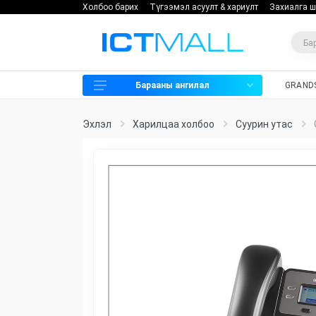
Холбоо барих
Түгээмэл асуулт & хариулт
Захиалга ш
Барааны ангилал
GRAND
Харилцаа холбоо
Эхлэл
Харилцаа холбоо
Cуурин утас
Хяналтын камер
Нэвтрэх систем
Мэдээллийн аюулгүй байдал
Хадгалах төхөөрөмж
Программ хангамж