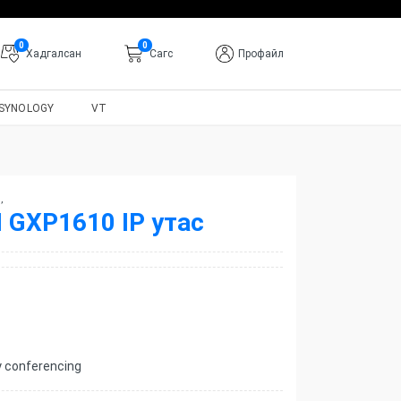
0
0
Хадгалсан
Cагс
Профайл
SYNOLOGY
VT
с
,
GXP1610 IP утас
ay conferencing