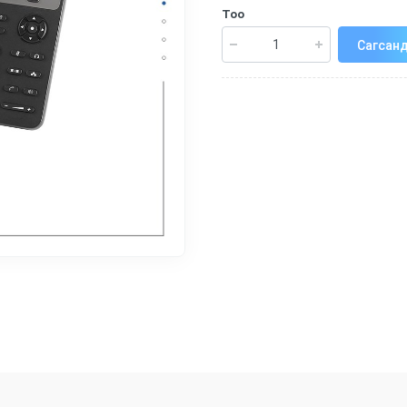
Тоо
Сагсанд