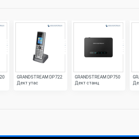
20
GRANDSTREAM DP722
GRANDSTREAM DP750
GR
Дект утас
Дект станц
Де