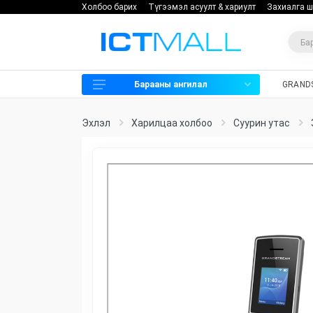
Холбоо барих
Түгээмэл асуулт & хариулт
Захиалга ш
Барааны ангилал
GRAND
Харилцаа холбоо
Эхлэл
Харилцаа холбоо
Cуурин утас
Хяналтын камер
Нэвтрэх систем
Мэдээллийн аюулгүй байдал
Хадгалах төхөөрөмж
Программ хангамж