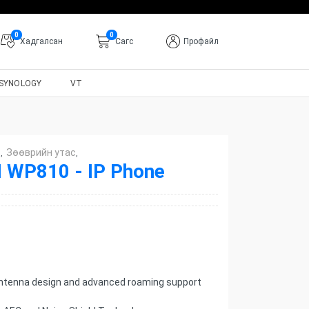
0
0
Хадгалсан
Cагс
Профайл
SYNOLOGY
VT
с
Зөөврийн утас
,
,
WP810 - IP Phone
t antenna design and advanced roaming support