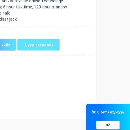
h AEC and Noise Shield Technology
 6 hour talk time, 120-hour standby
o-talk
dset jack
 хийх
Шууд захиалах
0
бүтээгдэхүүн
0
₮