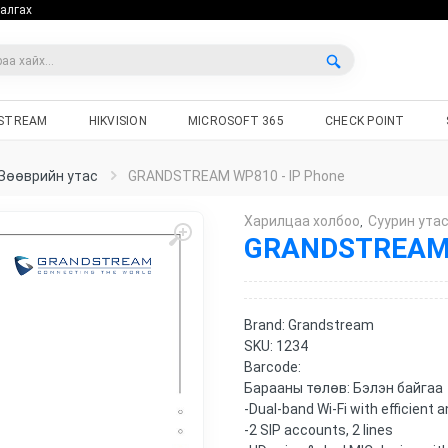
алгах
STREAM
HIKVISION
MICROSOFT 365
CHECK POINT
Зөөврийн утас
GRANDSTREAM WP810 - IP Phone
Харилцаа холбоо
Cуурин ута
,
GRANDSTREAM 
Brand:
Grandstream
SKU:
1234
Barcode:
Барааны төлөв:
Бэлэн байгаа
-Dual-band Wi-Fi with efficien
-2 SIP accounts, 2 lines