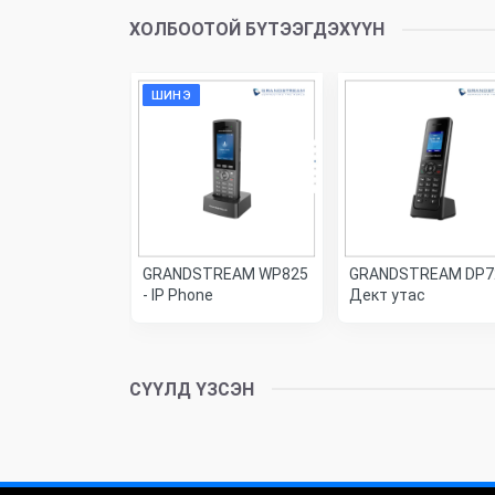
ХОЛБООТОЙ БҮТЭЭГДЭХҮҮН
ШИНЭ
TREAM WP820
GRANDSTREAM WP825
GRANDSTREAM DP7
Fi утас
- IP Phone
Дект утас
СҮҮЛД ҮЗСЭН