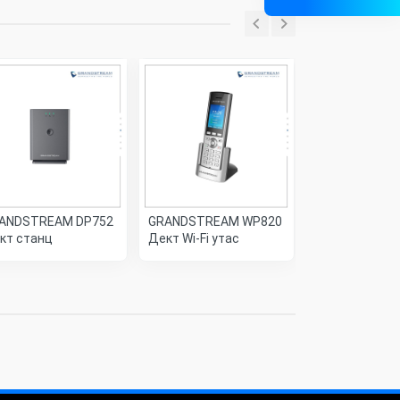
ШИНЭ
ANDSTREAM DP752
GRANDSTREAM WP820
GRANDSTREA
кт станц
Дект Wi-Fi утас
- IP Phone