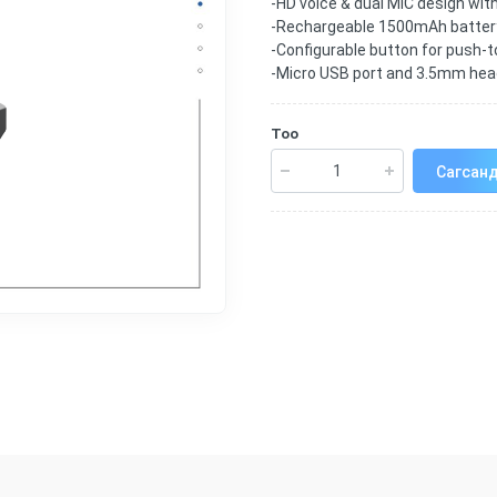
-HD voice & dual MIC design wit
-Rechargeable 1500mAh battery,
-Configurable button for push-t
-Micro USB port and 3.5mm hea
Тоо
Сагсанд