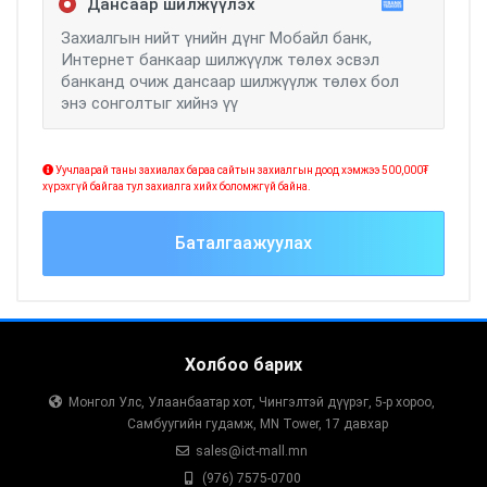
Дансаар шилжүүлэх
Захиалгын нийт үнийн дүнг Мобайл банк,
Интернет банкаар шилжүүлж төлөх эсвэл
банканд очиж дансаар шилжүүлж төлөх бол
энэ сонголтыг хийнэ үү
Уучлаарай таны захиалах бараа сайтын захиалгын доод хэмжээ 500,000₮
хүрэхгүй байгаа тул захиалга хийх боломжгүй байна.
Баталгаажуулах
Холбоо барих
Монгол Улс, Улаанбаатар хот, Чингэлтэй дүүрэг, 5-р хороо,
Самбуугийн гудамж, MN Tower, 17 давхар
sales@ict-mall.mn
(976) 7575-0700