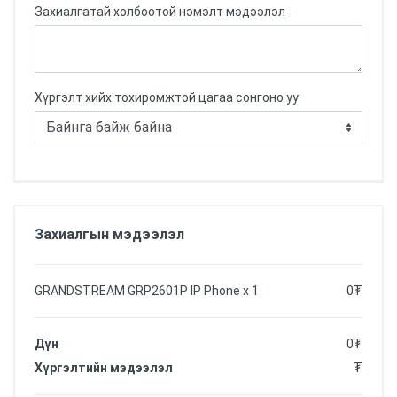
Захиалгатай холбоотой нэмэлт мэдээлэл
Хүргэлт хийх тохиромжтой цагаа сонгоно уу
Захиалгын мэдээлэл
GRANDSTREAM GRP2601P IP Phone
x
1
0
₮
Дүн
0
₮
Хүргэлтийн мэдээлэл
₮