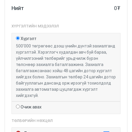
Нийт
0
₮
ХҮРГЭЛТИЙН МЭДЭЭЛЭЛ
Хүргэлт
500'000 төгрөгөөс дээш үнийн дүнтэй захиалганд
хүргэлтэй. Хэрэглэгч худалдан авч буй бараа,
үйлчилгээний төлбөрийг урьдчилж бүрэн
төлснөөр захиалга баталгаажина. Захиалга
баталгаажсанаас хойш 48 цагийн дотор хүргэлт
хийгдэх болно. Захиалгын төлбөр 24 цагийн дотор
байгууллагын дансанд орж ирээгүй тохиолдолд
захиалга автоматаар цуцлагдаж хүргэлт
хийгдэхгүй.
Очиж авах
ТӨЛБӨРИЙН НӨХЦӨЛ