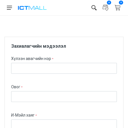
0
0
Бонус карт ашиглах
Ваучер ашиглах
Захиалагчийн мэдээлэл
Хүлээн авагчийн нэр
*
Овог
*
И-Мэйл хаяг
*