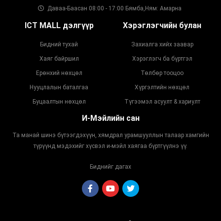
Даваа-Баасан 08:00 - 17:00 Бямба,Ням: Амарна
ICT MALL дэлгүүр
Хэрэглэгчийн булан
Бидний тухай
Захиалга хийх заавар
Хаяг байршил
Хэрэглэгч ба бүртгэл
Ерөнхий нөхцөл
Төлбөр тооцоо
Нууцлалын баталгаа
Хүргэлтийн нөхцөл
Буцаалтын нөхцөл
Түгээмэл асуулт & хариулт
И-Мэйлийн сан
Та манай шинэ бүтээгдэхүүн, хямдрал урамшууллын талаар хамгийн
түрүүнд мэдэхийг хүсвэл и-мэйл хаягаа бүртгүүлнэ үү.
Биднийг дагах