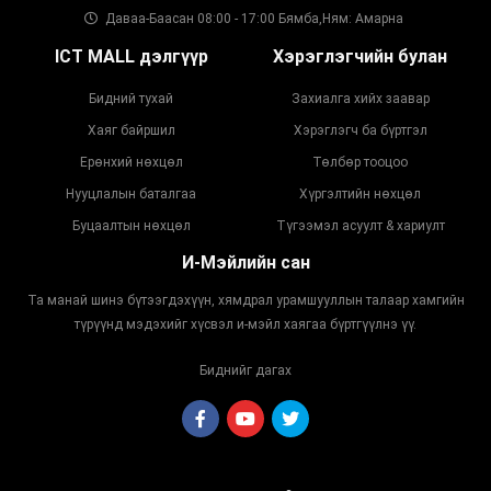
Даваа-Баасан 08:00 - 17:00 Бямба,Ням: Амарна
ICT MALL дэлгүүр
Хэрэглэгчийн булан
Бидний тухай
Захиалга хийх заавар
Хаяг байршил
Хэрэглэгч ба бүртгэл
Ерөнхий нөхцөл
Төлбөр тооцоо
Нууцлалын баталгаа
Хүргэлтийн нөхцөл
Буцаалтын нөхцөл
Түгээмэл асуулт & хариулт
И-Мэйлийн сан
Та манай шинэ бүтээгдэхүүн, хямдрал урамшууллын талаар хамгийн
түрүүнд мэдэхийг хүсвэл и-мэйл хаягаа бүртгүүлнэ үү.
Биднийг дагах