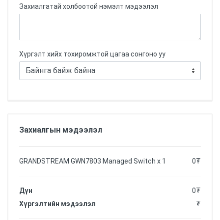
Захиалгатай холбоотой нэмэлт мэдээлэл
Хүргэлт хийх тохиромжтой цагаа сонгоно уу
Захиалгын мэдээлэл
GRANDSTREAM GWN7803 Managed Switch
x
1
0
₮
Дүн
0
₮
Хүргэлтийн мэдээлэл
₮