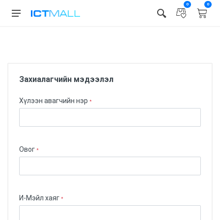
0
0
Бонус карт ашиглах
Ваучер ашиглах
Захиалагчийн мэдээлэл
Хүлээн авагчийн нэр
*
Овог
*
И-Мэйл хаяг
*