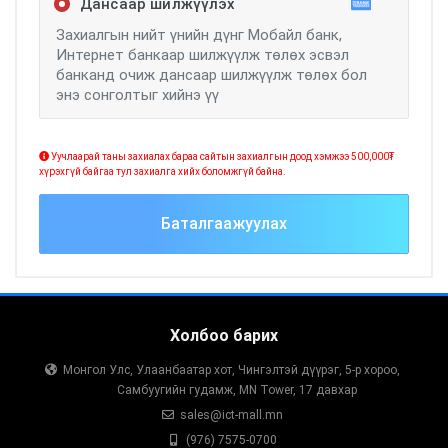
Дансаар шилжүүлэх
Захиалгын нийт үнийн дүнг Мобайл банк,
Интернет банкаар шилжүүлж төлөх эсвэл
банканд очиж дансаар шилжүүлж төлөх бол
энэ сонголтыг хийнэ үү
Уучлаарай таны захиалах бараа сайтын захиалгын доод хэмжээ 500,000₮
хүрэхгүй байгаа тул захиалга хийх боломжгүй байна.
Баталгаажуулах
Холбоо барих
Монгол Улс, Улаанбаатар хот, Чингэлтэй дүүрэг, 5-р хороо,
Самбуугийн гудамж, MN Tower, 17 давхар
sales@ict-mall.mn
(976) 7575-0700