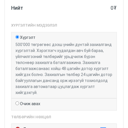
Нийт
0
₮
ХҮРГЭЛТИЙН МЭДЭЭЛЭЛ
Хүргэлт
500'000 төгрөгөөс дээш үнийн дүнтэй захиалганд
хүргэлтэй. Хэрэглэгч худалдан авч буй бараа,
үйлчилгээний төлбөрийг урьдчилж бүрэн
төлснөөр захиалга баталгаажина. Захиалга
баталгаажсанаас хойш 48 цагийн дотор хүргэлт
хийгдэх болно. Захиалгын төлбөр 24 цагийн дотор
байгууллагын дансанд орж ирээгүй тохиолдолд
захиалга автоматаар цуцлагдаж хүргэлт
хийгдэхгүй.
Очиж авах
ТӨЛБӨРИЙН НӨХЦӨЛ