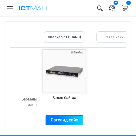
0
0
Checkpoint QUANTUM SPARK 1800
Утас хайх...
Бэлэн байгаа
Барааны
төлөв
Сагсанд хийх