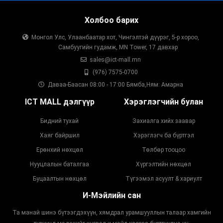
Холбоо барих
Монгол Улс, Улаанбаатар хот, Чингэлтэй дүүрэг, 5-р хороо,
Самбуугийн гудамж, MN Tower, 17 давхар
sales@ict-mall.mn
(976) 7575-0700
Даваа-Баасан 08:00 - 17:00 Бямба,Ням: Амарна
ICT MALL дэлгүүр
Хэрэглэгчийн булан
Бидний тухай
Захиалга хийх заавар
Хаяг байршил
Хэрэглэгч ба бүртгэл
Ерөнхий нөхцөл
Төлбөр тооцоо
Нууцлалын баталгаа
Хүргэлтийн нөхцөл
Буцаалтын нөхцөл
Түгээмэл асуулт & хариулт
И-Мэйлийн сан
Та манай шинэ бүтээгдэхүүн, хямдрал урамшууллын талаар хамгийн