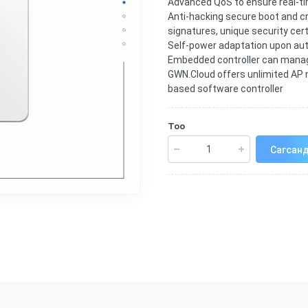
Advanced QoS to ensure real-ti
Anti-hacking secure boot and cri
signatures, unique security ce
Self-power adaptation upon aut
Embedded controller can manage
GWN.Cloud offers unlimited A
based software controller
Тоо
Сагсанд