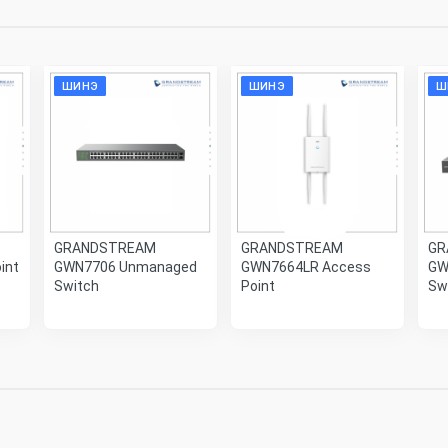
ШИНЭ
ШИНЭ
Ш
GRANDSTREAM
GRANDSTREAM
GR
int
GWN7706 Unmanaged
GWN7664LR Access
GW
Switch
Point
Sw