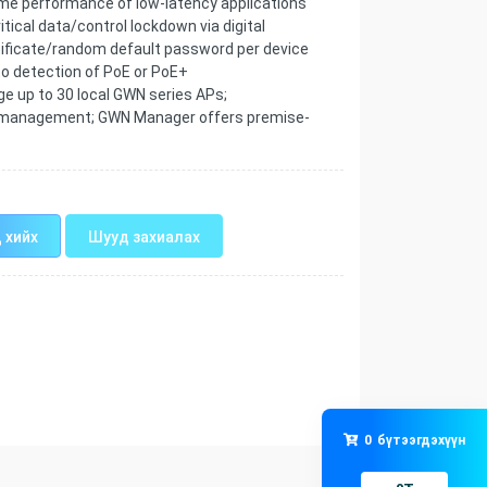
me performance of low-latency applications
tical data/control lockdown via digital
rtificate/random default password per device
o detection of PoE or PoE+
 up to 30 local GWN series APs;
P management; GWN Manager offers premise-
 хийх
Шууд захиалах
0
бүтээгдэхүүн