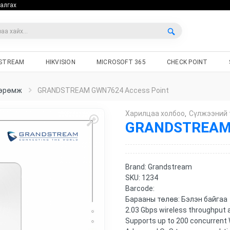
алгах
STREAM
HIKVISION
MICROSOFT 365
CHECK POINT
өөрөмж
GRANDSTREAM GWN7624 Access Point
Харилцаа холбоо
Сүлжээний
,
GRANDSTREAM 
Brand:
Grandstream
SKU:
1234
Barcode:
Барааны төлөв:
Бэлэн байгаа
2.03 Gbps wireless throughput 
Supports up to 200 concurrent W