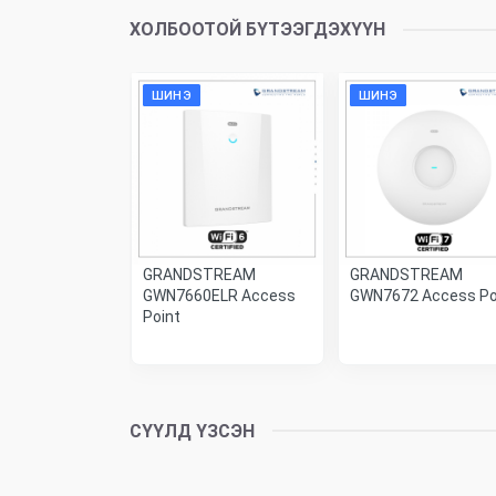
ХОЛБООТОЙ БҮТЭЭГДЭХҮҮН
ШИНЭ
ШИНЭ
igabit
GRANDSTREAM
GRANDSTREAM
ged POE
GWN7660ELR Access
GWN7672 Access Po
GB SFP Port
Point
0
₮
СҮҮЛД ҮЗСЭН