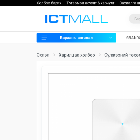
Холбоо барих
Түгээмэл асуулт & хариулт
Захиалга ш
Барааны ангилал
GRAND
Харилцаа холбоо
Эхлэл
Харилцаа холбоо
Сүлжээний төх
Хяналтын камер
Нэвтрэх систем
Мэдээллийн аюулгүй байдал
Хадгалах төхөөрөмж
Программ хангамж