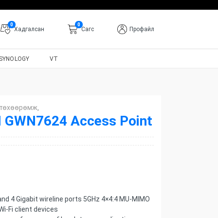
0
0
Хадгалсан
Cагс
Профайл
SYNOLOGY
VT
 төхөөрөмж
,
GWN7624 Access Point
and 4 Gigabit wireline ports 5GHz 4×4:4 MU-MIMO
i-Fi client devices