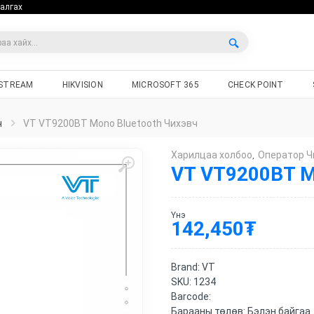
алгах
STREAM
HIKVISION
MICROSOFT 365
CHECK POINT
ч
VT VT9200BT Mono Bluetooth Чихэвч
Харилцаа холбоо
Оператор Ч
,
VT VT9200BT M
Үнэ
142,450
₮
Brand:
VT
SKU:
1234
Barcode:
Барааны төлөв:
Бэлэн байгаа