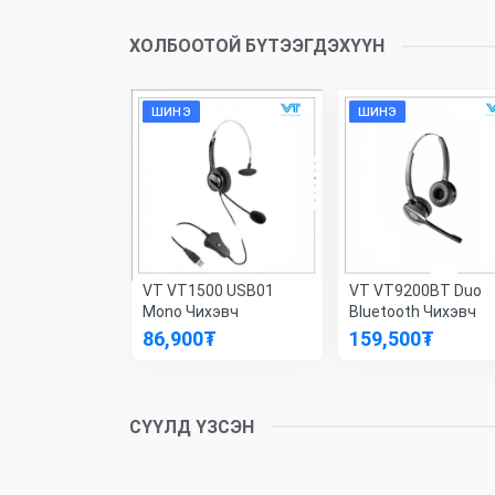
ХОЛБООТОЙ БҮТЭЭГДЭХҮҮН
ШИНЭ
ШИНЭ
TREAM
VT VT1500 USB01
VT VT9200BT Duo
 USB Чихэвч
Mono Чихэвч
Bluetooth Чихэвч
86,900
₮
159,500
₮
СҮҮЛД ҮЗСЭН