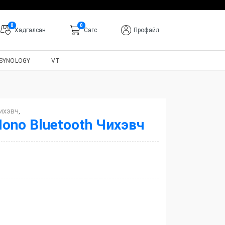
0
0
Хадгалсан
Cагс
Профайл
SYNOLOGY
VT
ихэвч
,
ono Bluetooth Чихэвч