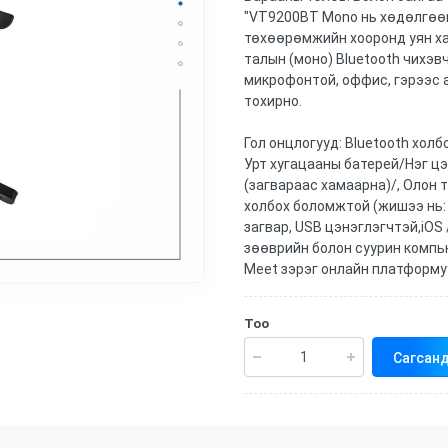
"VT9200BT Mono нь хөдөлгөөн
төхөөрөмжийн хооронд уян ха
талын (моно) Bluetooth чихэв
микрофонтой, оффис, гэрээс 
тохирно.
Гол онцлогууд: Bluetooth холб
Урт хугацааны батерей/Нэг цэ
(загвараас хамаарна)/, Олон
холбох боломжтой (жишээ нь: 
загвар, USB цэнэглэгчтэй,iOS 
зөөврийн болон суурин компью
Meet зэрэг онлайн платформ
Тоо
Сагсанд