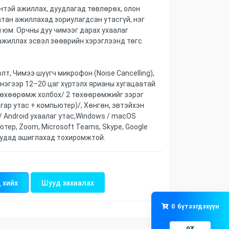
тэй ажиллах, дуудлагад төвлөрөх, олон
тан ажиллахад зориулагдсан утасгүй, нэг
ч юм. Орчны дуу чимээг дарах ухаалаг
ажиллах эсвэл зөөврийн хэрэглээнд төгс
олт, Чимээ шүүгч микрофон (Noise Cancelling),
нэгээр 12–20 цаг хүртэлх ярианы хугацаатай
 төхөөрөмж холбох/ 2 төхөөрөмжийг зэрэг
гар утас + компьютер)/, Хөнгөн, эвтэйхэн
/ Android ухаалаг утас,Windows / macOS
тер, Zoom, Microsoft Teams, Skype, Google
уудад ашиглахад тохиромжтой.
 хийх
Шууд захиалах
0
бүтээгдэхүүн
0
₮