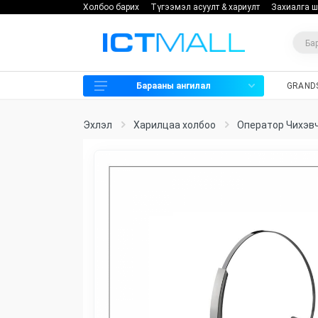
Холбоо барих
Түгээмэл асуулт & хариулт
Захиалга ш
Барааны ангилал
GRAND
Харилцаа холбоо
Эхлэл
Харилцаа холбоо
Оператор Чихэв
Хяналтын камер
Нэвтрэх систем
Мэдээллийн аюулгүй байдал
Хадгалах төхөөрөмж
Программ хангамж