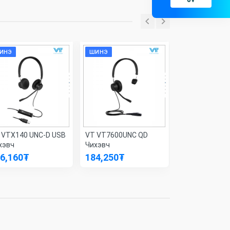
ИНЭ
ШИНЭ
ШИНЭ
 VTX140 UNC-D USB
VT VT7600UNC QD
VT VT6200UN
хэвч
Чихэвч
USB Чихэвч
6,160
₮
184,250
₮
100,540
₮