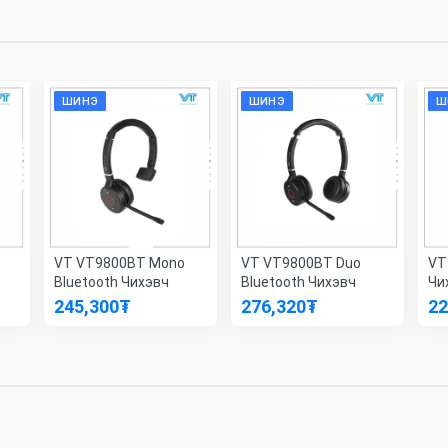
ШИНЭ
ШИНЭ
Ш
VT VT9800BT Mono
VT VT9800BT Duo
VT
Bluetooth Чихэвч
Bluetooth Чихэвч
Чи
245,300
₮
276,320
₮
22