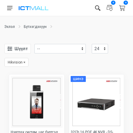
0
0
Эхлэл
Бүтээгдэхүүн
Шүүлт
Hikvision
×
ШИНЭ
Нэвтрэх систем, цаг бүртгэл
32Ch 16 POE 4K NVR - DS-