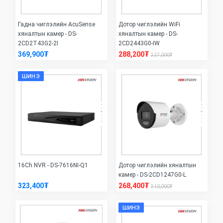
Гадна чиглэлийн AcuSense
Дотор чиглэлийн WiFi
хяналтын камер - DS-
хяналтын камер - DS-
2CD2T43G2-2I
2CD2443G0-IW
369,900₮
288,200₮
327,000₮
ШИНЭ
16Ch NVR - DS-7616NI-Q1
Дотор чиглэлийн хяналтын
камер - DS-2CD1247G0-L
323,400₮
268,400₮
310,000₮
ШИНЭ