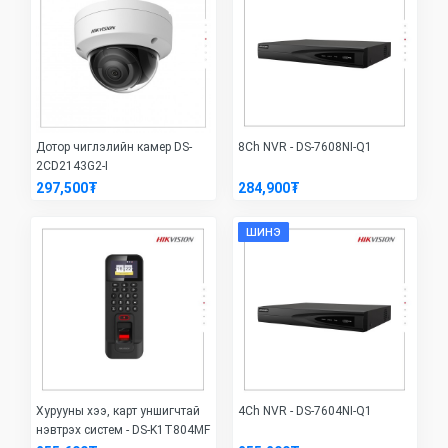
Дотор чиглэлийн камер DS-
8Ch NVR - DS-7608NI-Q1
2CD2143G2-I
297,500₮
284,900₮
ШИНЭ
Хурууны хээ, карт уншигчтай
4Ch NVR - DS-7604NI-Q1
нэвтрэх систем - DS-K1T804MF