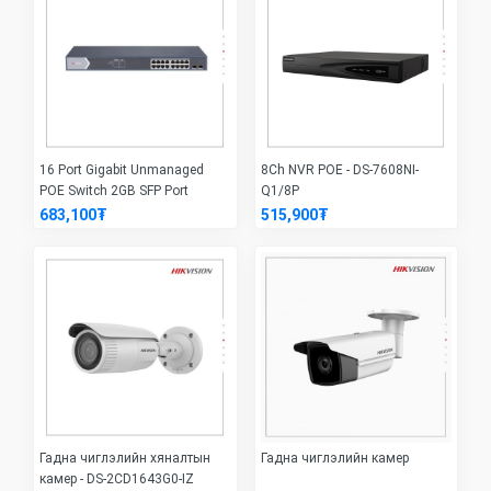
16 Port Gigabit Unmanaged
8Ch NVR POE - DS-7608NI-
POE Switch 2GB SFP Port
Q1/8P
683,100₮
515,900₮
Гадна чиглэлийн хяналтын
Гадна чиглэлийн камер
камер - DS-2CD1643G0-IZ