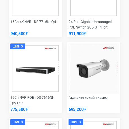
16Ch 4K NVR - DS-7716NI-Q4
24 Port Gigabit Unmanaged
POE Switch 2GB SFP Port
940,500₮
911,900₮
ШИНЭ
16Ch NVR POE - DS-7616NI-
Гадна чиглэлийн камер
Q2/16P
775,500₮
695,200₮
ШИНЭ
ШИНЭ