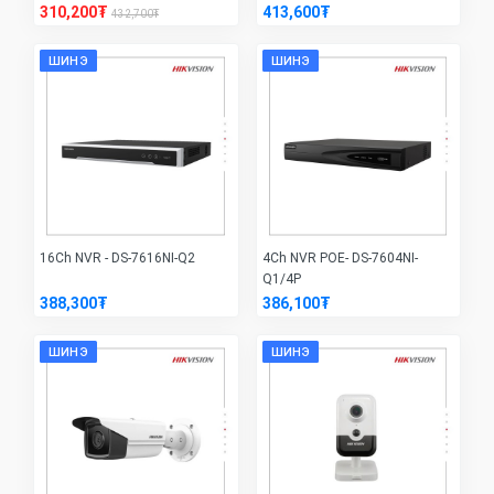
310,200₮
413,600₮
432,700₮
ШИНЭ
ШИНЭ
16Ch NVR - DS-7616NI-Q2
4Ch NVR POE- DS-7604NI-
Q1/4P
388,300₮
386,100₮
ШИНЭ
ШИНЭ