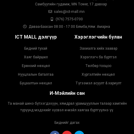
Самбуугийн гудамж, MN Tower, 17 давхар
sales@ict-mall.mn
(976) 7575-0700
Даваа-Баасан 08:00 - 17:00 Бямба,Ням: Амарна
ICT MALL дэлгүүр
Хэрэглэгчийн булан
Бидний тухай
Захиалга хийх заавар
Хаяг байршил
Хэрэглэгч ба бүртгэл
Ерөнхий нөхцөл
Төлбөр тооцоо
Нууцлалын баталгаа
Хүргэлтийн нөхцөл
Буцаалтын нөхцөл
Түгээмэл асуулт & хариулт
И-Мэйлийн сан
Та манай шинэ бүтээгдэхүүн, хямдрал урамшууллын талаар хамгийн
түрүүнд мэдэхийг хүсвэл и-мэйл хаягаа бүртгүүлнэ үү.
Биднийг дагах