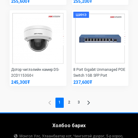
255,600₮
255,200₮
ШИНЭ
Дотор чиглэлийн камер DS-
8 Port Gigabit Unmanaged POE
2CD1153G0-I
Switch 1GB SFP Port
245,300₮
237,600₮
1
2
3
Холбоо барих
Монгол Улс, Улаанбаатар хот, Чингэлтэй дүүрэг, 5-р хороо,