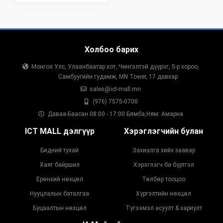
Холбоо барих
Монгол Улс, Улаанбаатар хот, Чингэлтэй дүүрэг, 5-р хороо,
Самбуугийн гудамж, MN Tower, 17 давхар
sales@ict-mall.mn
(976) 7575-0700
Даваа-Баасан 08:00 - 17:00 Бямба,Ням: Амарна
ICT MALL дэлгүүр
Хэрэглэгчийн булан
Бидний тухай
Захиалга хийх заавар
Хаяг байршил
Хэрэглэгч ба бүртгэл
Ерөнхий нөхцөл
Төлбөр тооцоо
Нууцлалын баталгаа
Хүргэлтийн нөхцөл
Буцаалтын нөхцөл
Түгээмэл асуулт & хариулт