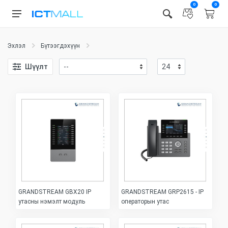
0
0
Эхлэл
Бүтээгдэхүүн
Шүүлт
GRANDSTREAM GBX20 IP
GRANDSTREAM GRP2615 - IP
утасны нэмэлт модуль
операторын утас