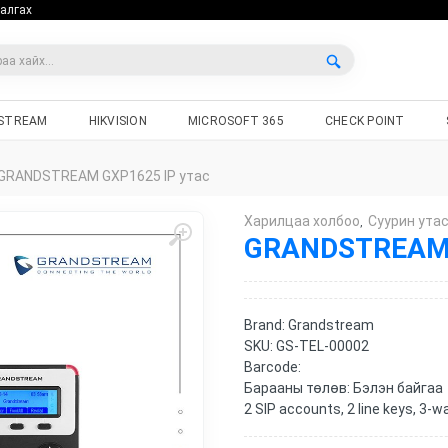
алгах
STREAM
HIKVISION
MICROSOFT 365
CHECK POINT
GRANDSTREAM GXP1625 IP утас
Харилцаа холбоо
Cуурин ута
,
GRANDSTREAM 
Brand:
Grandstream
SKU:
GS-TEL-00002
Barcode:
Барааны төлөв:
Бэлэн байгаа
2 SIP accounts, 2 line keys, 3-