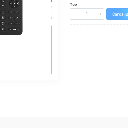
Тоо
Сагсанд