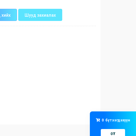
 хийх
Шууд захиалах
0
бүтээгдэхүүн
0
₮