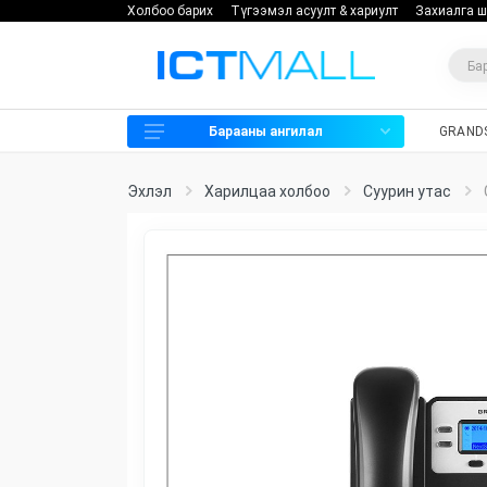
Холбоо барих
Түгээмэл асуулт & хариулт
Захиалга ш
Барааны ангилал
GRAND
Харилцаа холбоо
Эхлэл
Харилцаа холбоо
Cуурин утас
Хяналтын камер
Нэвтрэх систем
Мэдээллийн аюулгүй байдал
Хадгалах төхөөрөмж
Программ хангамж