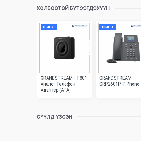
ХОЛБООТОЙ БҮТЭЭГДЭХҮҮН
ШИНЭ
ШИНЭ
TREAM
GRANDSTREAM HT801
GRANDSTREAM
 IP
Аналог Телефон
GRP2601P IP Phone
рын утас
Адаптер (ATA)
СҮҮЛД ҮЗСЭН