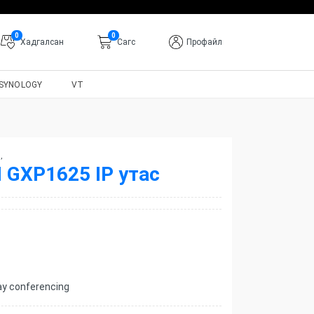
0
0
Хадгалсан
Cагс
Профайл
SYNOLOGY
VT
с
,
GXP1625 IP утас
way conferencing