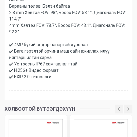
Барааны төлөв:
Бэлэн байгаа
2.8 mm Хэвтээ FOV: 98°, Босоо FOV: 53.1°, Диагональ FOV:
114,7°
4mm Хэвтээ FOV: 78.7°, Босоо FOV: 43.1°, Диагональ FOV:
92.3°
✔️ 4MP бүхий өндөр чанартай дүрслэл
✔️ Бага гэрэлтэй орчинд маш сайн ажиллах, илүү
нягтаршилтай харна
✔️ Ус тоосны IP67 хамгаалалттай
✔️ H.256+ Видео формат
✔️ EXIR 2.0 технологи
ХОЛБООТОЙ БҮТЭЭГДЭХҮҮН