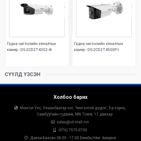
Гадна чиглэлийн хяналтын
Гадна чиглэлийн хяналтын
камер - DS-2CD2T43G2-4I
камер - DS-2CD2T45G0P-I
СҮҮЛД ҮЗСЭН
Холбоо барих
Монгол Улс, Улаанбаатар хот, Чингэлтэй дүүрэг, 5-р хороо,
Самбуугийн гудамж, MN Tower, 17 давхар
sales@ict-mall.mn
(976) 7575-0700
Даваа-Баасан 08:00 - 17:00 Бямба,Ням: Амарна