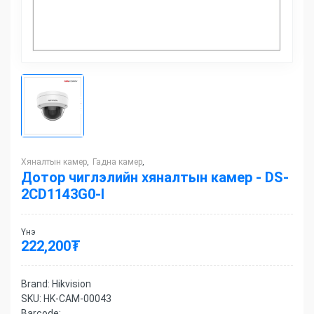
Хяналтын камер
Гадна камер
,
,
Дотор чиглэлийн хяналтын камер - DS-
2CD1143G0-I
Үнэ
222,200
₮
Brand:
Hikvision
SKU:
HK-CAM-00043
Barcode: