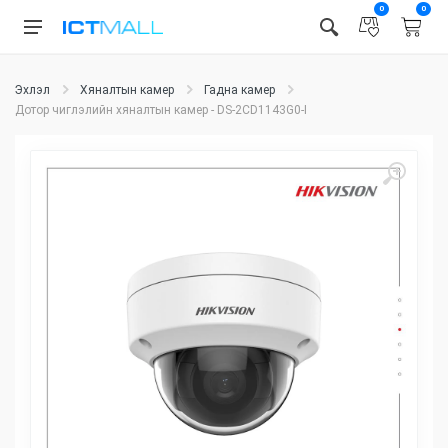
0
0
Эхлэл
Хяналтын камер
Гадна камер
Дотор чиглэлийн хяналтын камер - DS-2CD1143G0-I