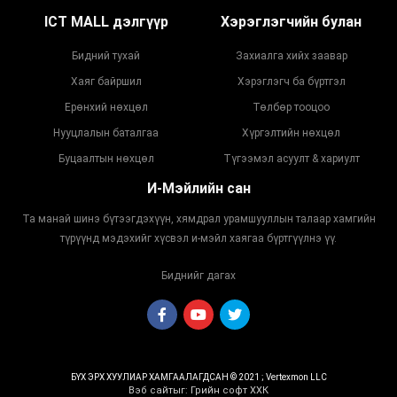
ICT MALL дэлгүүр
Хэрэглэгчийн булан
Бидний тухай
Захиалга хийх заавар
Хаяг байршил
Хэрэглэгч ба бүртгэл
Ерөнхий нөхцөл
Төлбөр тооцоо
Нууцлалын баталгаа
Хүргэлтийн нөхцөл
Буцаалтын нөхцөл
Түгээмэл асуулт & хариулт
И-Мэйлийн сан
Та манай шинэ бүтээгдэхүүн, хямдрал урамшууллын талаар хамгийн
түрүүнд мэдэхийг хүсвэл и-мэйл хаягаа бүртгүүлнэ үү.
Биднийг дагах
БҮХ ЭРХ ХУУЛИАР ХАМГААЛАГДСАН © 2021 ; Vertexmon LLC
Вэб сайт
ыг:
Грийн софт ХХК