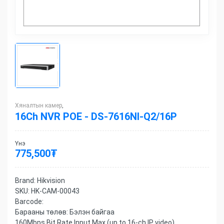
Хяналтын камер
,
16Ch NVR POE - DS-7616NI-Q2/16P
Үнэ
775,500
₮
Brand:
Hikvision
SKU:
HK-CAM-00043
Barcode:
Барааны төлөв:
Бэлэн байгаа
160Mbps Bit Rate Input Max (up to 16-ch IP video),