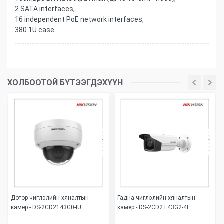
2 SATA interfaces,
16 independent PoE network interfaces,
380 1U case
ХОЛБООТОЙ БҮТЭЭГДЭХҮҮН
Дотор чиглэлийн хяналтын
Гадна чиглэлийн хяналтын
камер - DS-2CD2143G0-IU
камер - DS-2CD2T43G2-4I