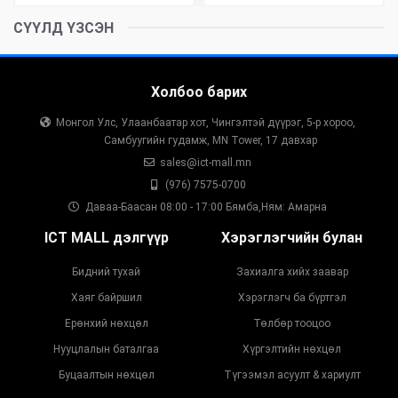
СҮҮЛД ҮЗСЭН
Холбоо барих
Монгол Улс, Улаанбаатар хот, Чингэлтэй дүүрэг, 5-р хороо,
Самбуугийн гудамж, MN Tower, 17 давхар
sales@ict-mall.mn
(976) 7575-0700
Даваа-Баасан 08:00 - 17:00 Бямба,Ням: Амарна
ICT MALL дэлгүүр
Хэрэглэгчийн булан
Бидний тухай
Захиалга хийх заавар
Хаяг байршил
Хэрэглэгч ба бүртгэл
Ерөнхий нөхцөл
Төлбөр тооцоо
Нууцлалын баталгаа
Хүргэлтийн нөхцөл
Буцаалтын нөхцөл
Түгээмэл асуулт & хариулт